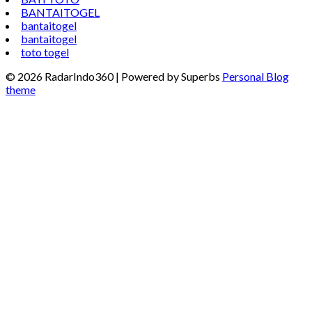
BANTAITOGEL
bantaitogel
bantaitogel
toto togel
© 2026 RadarIndo360
| Powered by Superbs
Personal Blog
theme