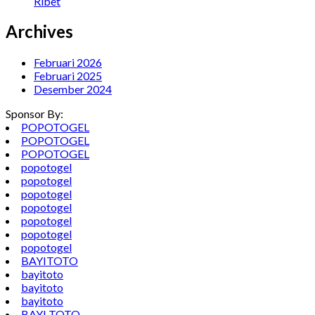
Ribet
Archives
Februari 2026
Februari 2025
Desember 2024
Sponsor By:
POPOTOGEL
POPOTOGEL
POPOTOGEL
popotogel
popotogel
popotogel
popotogel
popotogel
popotogel
popotogel
BAYITOTO
bayitoto
bayitoto
bayitoto
BAYI TOTO