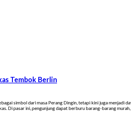
kas Tembok Berlin
agai simbol dari masa Perang Dingin, tetapi kini juga menjadi day
as. Di pasar ini, pengunjung dapat berburu barang-barang murah, 