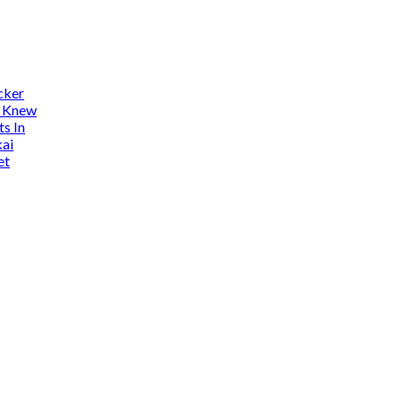
cker
u Knew
ts In
ai
et