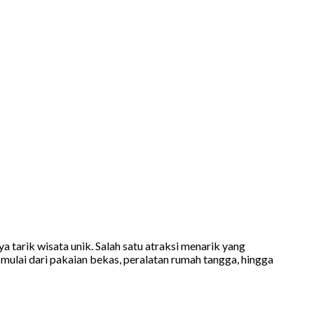
a tarik wisata unik. Salah satu atraksi menarik yang
mulai dari pakaian bekas, peralatan rumah tangga, hingga